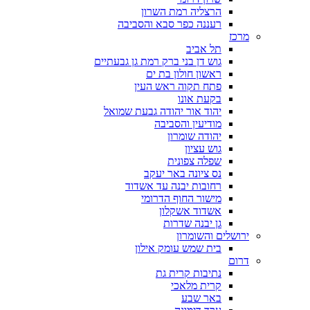
הרצליה רמת השרון
רעננה כפר סבא והסביבה
מרכז
תל אביב
גוש דן בני ברק רמת גן גבעתיים
ראשון חולון בת ים
פתח תקוה ראש העין
בקעת אונו
יהוד אור יהודה גבעת שמואל
מודיעין והסביבה
יהודה שומרון
גוש עציון
שפלה צפונית
נס ציונה באר יעקב
רחובות יבנה עד אשדוד
מישור החוף הדרומי
אשדוד אשקלון
גן יבנה שדרות
ירושלים והשומרון
בית שמש עומק אילון
דרום
נתיבות קרית גת
קרית מלאכי
באר שבע