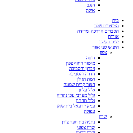
הנגב
אילת
בית
המוצרים שלנו
הסברים הדרכה ומדידה
אודות
יצירת קשר
חיפוש לפי אזור
צפון
חיפה
מישור החוף צפון
זיכרון והסביבה
חדרה והסביבה
רמת הגולן
חצור קרית שמונה
גליל עליון
גליל מערבי עכו נהריה
גליל תחתון
עמק יזרעאל בית שאן
עפולה
שרון
נתניה בת חפר צורן
שרון צפוני
שרון דרומי