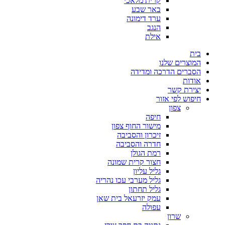
קרית מלאכי
באר שבע
ערד דימונה
הנגב
אילת
בית
המוצרים שלנו
הסברים הדרכה ומדידה
אודות
יצירת קשר
חיפוש לפי אזור
צפון
חיפה
מישור החוף צפון
זיכרון והסביבה
חדרה והסביבה
רמת הגולן
חצור קרית שמונה
גליל עליון
גליל מערבי עכו נהריה
גליל תחתון
עמק יזרעאל בית שאן
עפולה
שרון