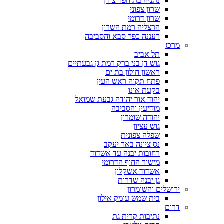
נתניה בת חפר צורן
שרון צפוני
שרון דרומי
הרצליה רמת השרון
רעננה כפר סבא והסביבה
מרכז
תל אביב
גוש דן בני ברק רמת גן גבעתיים
ראשון חולון בת ים
פתח תקוה ראש העין
בקעת אונו
יהוד אור יהודה גבעת שמואל
מודיעין והסביבה
יהודה שומרון
גוש עציון
שפלה צפונית
נס ציונה באר יעקב
רחובות יבנה עד אשדוד
מישור החוף הדרומי
אשדוד אשקלון
גן יבנה שדרות
ירושלים והשומרון
בית שמש עומק אילון
דרום
נתיבות קרית גת