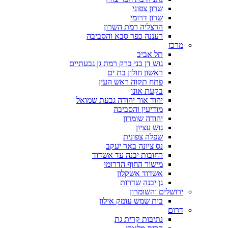
שרון צפוני
שרון דרומי
הרצליה רמת השרון
רעננה כפר סבא והסביבה
מרכז
תל אביב
גוש דן בני ברק רמת גן גבעתיים
ראשון חולון בת ים
פתח תקוה ראש העין
בקעת אונו
יהוד אור יהודה גבעת שמואל
מודיעין והסביבה
יהודה שומרון
גוש עציון
שפלה צפונית
נס ציונה באר יעקב
רחובות יבנה עד אשדוד
מישור החוף הדרומי
אשדוד אשקלון
גן יבנה שדרות
ירושלים והשומרון
בית שמש עומק אילון
דרום
נתיבות קרית גת