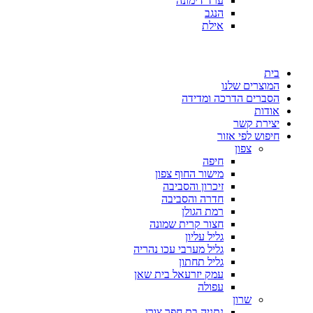
ערד דימונה
הנגב
אילת
בית
המוצרים שלנו
הסברים הדרכה ומדידה
אודות
יצירת קשר
חיפוש לפי אזור
צפון
חיפה
מישור החוף צפון
זיכרון והסביבה
חדרה והסביבה
רמת הגולן
חצור קרית שמונה
גליל עליון
גליל מערבי עכו נהריה
גליל תחתון
עמק יזרעאל בית שאן
עפולה
שרון
נתניה בת חפר צורן