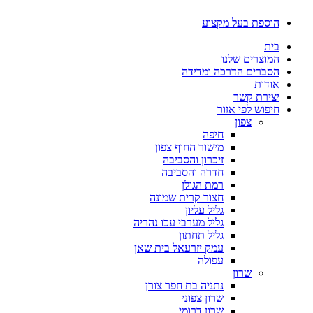
דלג
הוספת בעל מקצוע
לתוכן
בית
המוצרים שלנו
הסברים הדרכה ומדידה
אודות
יצירת קשר
חיפוש לפי אזור
צפון
חיפה
מישור החוף צפון
זיכרון והסביבה
חדרה והסביבה
רמת הגולן
חצור קרית שמונה
גליל עליון
גליל מערבי עכו נהריה
גליל תחתון
עמק יזרעאל בית שאן
עפולה
שרון
נתניה בת חפר צורן
שרון צפוני
שרון דרומי