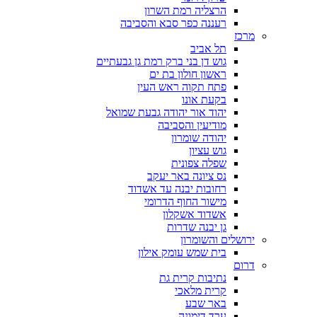
הרצליה רמת השרון
רעננה כפר סבא והסביבה
מרכז
תל אביב
גוש דן בני ברק רמת גן גבעתיים
ראשון חולון בת ים
פתח תקוה ראש העין
בקעת אונו
יהוד אור יהודה גבעת שמואל
מודיעין והסביבה
יהודה שומרון
גוש עציון
שפלה צפונית
נס ציונה באר יעקב
רחובות יבנה עד אשדוד
מישור החוף הדרומי
אשדוד אשקלון
גן יבנה שדרות
ירושלים והשומרון
בית שמש עומק אילון
דרום
נתיבות קרית גת
קרית מלאכי
באר שבע
ערד דימונה