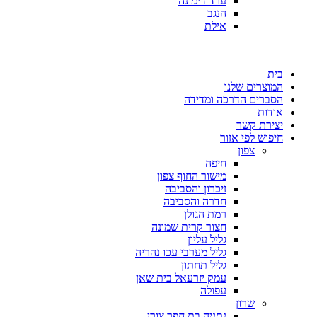
ערד דימונה
הנגב
אילת
בית
המוצרים שלנו
הסברים הדרכה ומדידה
אודות
יצירת קשר
חיפוש לפי אזור
צפון
חיפה
מישור החוף צפון
זיכרון והסביבה
חדרה והסביבה
רמת הגולן
חצור קרית שמונה
גליל עליון
גליל מערבי עכו נהריה
גליל תחתון
עמק יזרעאל בית שאן
עפולה
שרון
נתניה בת חפר צורן