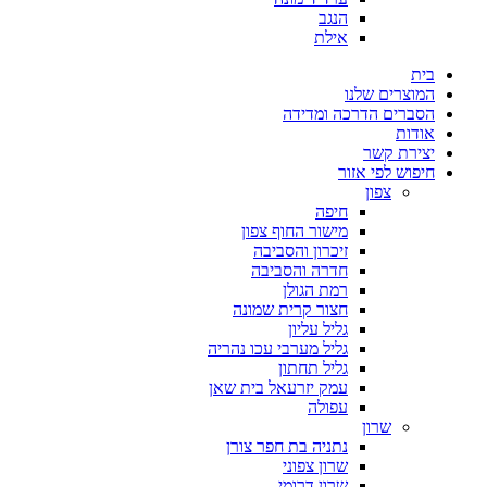
הנגב
אילת
בית
המוצרים שלנו
הסברים הדרכה ומדידה
אודות
יצירת קשר
חיפוש לפי אזור
צפון
חיפה
מישור החוף צפון
זיכרון והסביבה
חדרה והסביבה
רמת הגולן
חצור קרית שמונה
גליל עליון
גליל מערבי עכו נהריה
גליל תחתון
עמק יזרעאל בית שאן
עפולה
שרון
נתניה בת חפר צורן
שרון צפוני
שרון דרומי