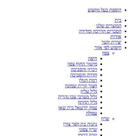
דלג
הוספת בעל מקצוע
לתוכן
בית
המוצרים שלנו
הסברים הדרכה ומדידה
אודות
יצירת קשר
חיפוש לפי אזור
צפון
חיפה
מישור החוף צפון
זיכרון והסביבה
חדרה והסביבה
רמת הגולן
חצור קרית שמונה
גליל עליון
גליל מערבי עכו נהריה
גליל תחתון
עמק יזרעאל בית שאן
עפולה
שרון
נתניה בת חפר צורן
שרון צפוני
שרון דרומי