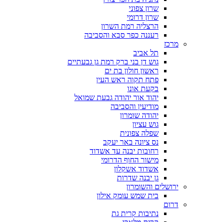
שרון צפוני
שרון דרומי
הרצליה רמת השרון
רעננה כפר סבא והסביבה
מרכז
תל אביב
גוש דן בני ברק רמת גן גבעתיים
ראשון חולון בת ים
פתח תקוה ראש העין
בקעת אונו
יהוד אור יהודה גבעת שמואל
מודיעין והסביבה
יהודה שומרון
גוש עציון
שפלה צפונית
נס ציונה באר יעקב
רחובות יבנה עד אשדוד
מישור החוף הדרומי
אשדוד אשקלון
גן יבנה שדרות
ירושלים והשומרון
בית שמש עומק אילון
דרום
נתיבות קרית גת