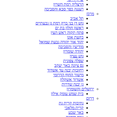
הרצליה רמת השרון
רעננה כפר סבא והסביבה
מרכז
תל אביב
גוש דן בני ברק רמת גן גבעתיים
ראשון חולון בת ים
פתח תקוה ראש העין
בקעת אונו
יהוד אור יהודה גבעת שמואל
מודיעין והסביבה
יהודה שומרון
גוש עציון
שפלה צפונית
נס ציונה באר יעקב
רחובות יבנה עד אשדוד
מישור החוף הדרומי
אשדוד אשקלון
גן יבנה שדרות
ירושלים והשומרון
בית שמש עומק אילון
דרום
נתיבות קרית גת
קרית מלאכי
באר שבע