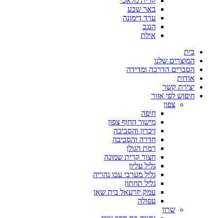
קרית מלאכי
באר שבע
ערד דימונה
הנגב
אילת
בית
המוצרים שלנו
הסברים הדרכה ומדידה
אודות
יצירת קשר
חיפוש לפי אזור
צפון
חיפה
מישור החוף צפון
זיכרון והסביבה
חדרה והסביבה
רמת הגולן
חצור קרית שמונה
גליל עליון
גליל מערבי עכו נהריה
גליל תחתון
עמק יזרעאל בית שאן
עפולה
שרון