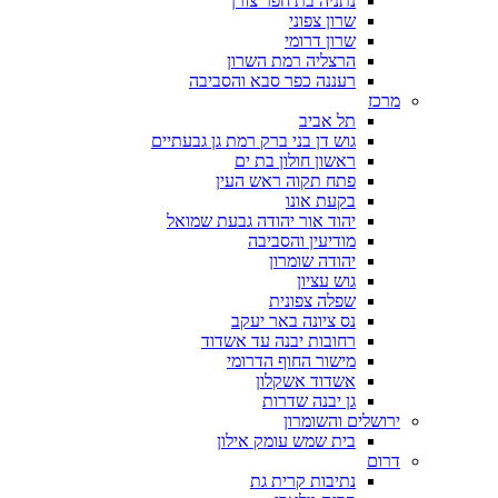
נתניה בת חפר צורן
שרון צפוני
שרון דרומי
הרצליה רמת השרון
רעננה כפר סבא והסביבה
מרכז
תל אביב
גוש דן בני ברק רמת גן גבעתיים
ראשון חולון בת ים
פתח תקוה ראש העין
בקעת אונו
יהוד אור יהודה גבעת שמואל
מודיעין והסביבה
יהודה שומרון
גוש עציון
שפלה צפונית
נס ציונה באר יעקב
רחובות יבנה עד אשדוד
מישור החוף הדרומי
אשדוד אשקלון
גן יבנה שדרות
ירושלים והשומרון
בית שמש עומק אילון
דרום
נתיבות קרית גת