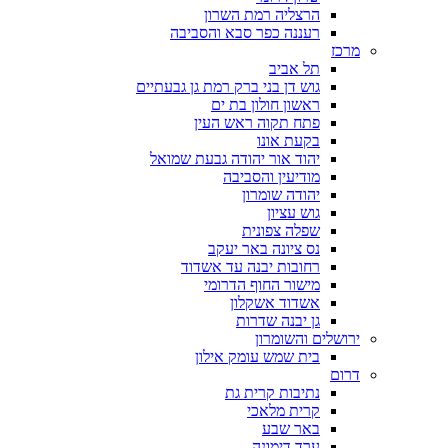
הרצליה רמת השרון
רעננה כפר סבא והסביבה
מרכז
תל אביב
גוש דן בני ברק רמת גן גבעתיים
ראשון חולון בת ים
פתח תקוה ראש העין
בקעת אונו
יהוד אור יהודה גבעת שמואל
מודיעין והסביבה
יהודה שומרון
גוש עציון
שפלה צפונית
נס ציונה באר יעקב
רחובות יבנה עד אשדוד
מישור החוף הדרומי
אשדוד אשקלון
גן יבנה שדרות
ירושלים והשומרון
בית שמש עומק אילון
דרום
נתיבות קרית גת
קרית מלאכי
באר שבע
ערד דימונה