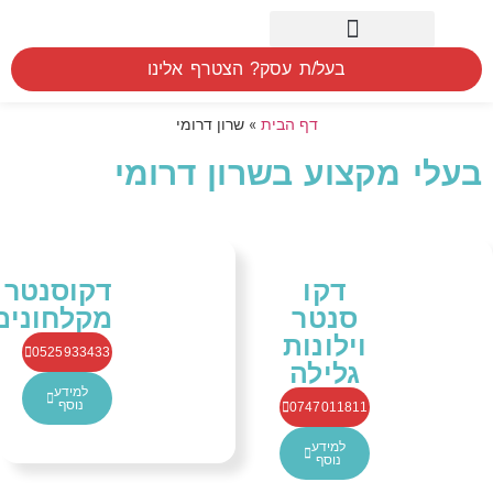
חיפוש לפי אזור
המוצרים שלנו
הסברים הדרכה ומדידה
בעל/ת עסק? הצטרף אלינו
דף הבית
»
שרון דרומי
בעלי מקצוע בשרון דרומי
דקו
דקוסנטר
סנטר
מקלחונים
וילונות
0525933433
גלילה
למידע
נוסף
0747011811
למידע
נוסף