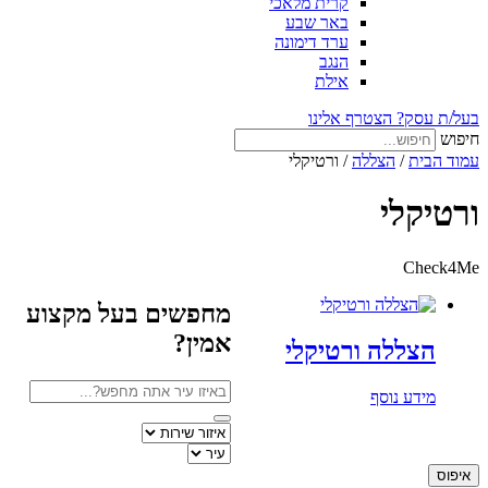
קרית מלאכי
באר שבע
ערד דימונה
הנגב
אילת
בעל/ת עסק? הצטרף אלינו
חיפוש
עמוד הבית
/
הצללה
/ ורטיקלי
ורטיקלי
Check4Me
מחפשים בעל מקצוע
אמין?
הצללה ורטיקלי
מידע נוסף
איפוס