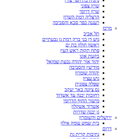
נתניה בת חפר צורן
שרון צפוני
שרון דרומי
הרצליה רמת השרון
רעננה כפר סבא והסביבה
מרכז
תל אביב
גוש דן בני ברק רמת גן גבעתיים
ראשון חולון בת ים
פתח תקוה ראש העין
בקעת אונו
יהוד אור יהודה גבעת שמואל
מודיעין והסביבה
יהודה שומרון
גוש עציון
שפלה צפונית
נס ציונה באר יעקב
רחובות יבנה עד אשדוד
מישור החוף הדרומי
אשדוד אשקלון
גן יבנה שדרות
ירושלים והשומרון
בית שמש עומק אילון
דרום
נתיבות קרית גת