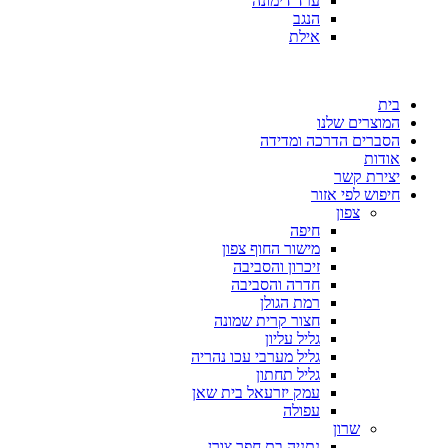
ערד דימונה
הנגב
אילת
בית
המוצרים שלנו
הסברים הדרכה ומדידה
אודות
יצירת קשר
חיפוש לפי אזור
צפון
חיפה
מישור החוף צפון
זיכרון והסביבה
חדרה והסביבה
רמת הגולן
חצור קרית שמונה
גליל עליון
גליל מערבי עכו נהריה
גליל תחתון
עמק יזרעאל בית שאן
עפולה
שרון
נתניה בת חפר צורן