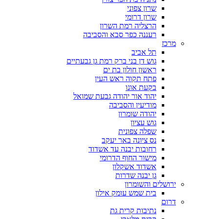
שרון צפוני
שרון דרומי
הרצליה רמת השרון
רעננה כפר סבא והסביבה
מרכז
תל אביב
גוש דן בני ברק רמת גן גבעתיים
ראשון חולון בת ים
פתח תקוה ראש העין
בקעת אונו
יהוד אור יהודה גבעת שמואל
מודיעין והסביבה
יהודה שומרון
גוש עציון
שפלה צפונית
נס ציונה באר יעקב
רחובות יבנה עד אשדוד
מישור החוף הדרומי
אשדוד אשקלון
גן יבנה שדרות
ירושלים והשומרון
בית שמש עומק אילון
דרום
נתיבות קרית גת