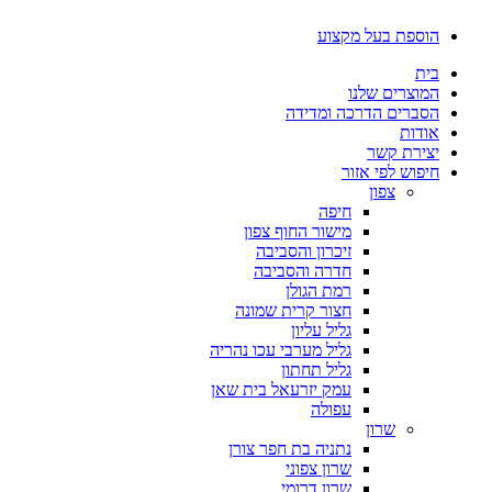
דלג
הוספת בעל מקצוע
לתוכן
בית
המוצרים שלנו
הסברים הדרכה ומדידה
אודות
יצירת קשר
חיפוש לפי אזור
צפון
חיפה
מישור החוף צפון
זיכרון והסביבה
חדרה והסביבה
רמת הגולן
חצור קרית שמונה
גליל עליון
גליל מערבי עכו נהריה
גליל תחתון
עמק יזרעאל בית שאן
עפולה
שרון
נתניה בת חפר צורן
שרון צפוני
שרון דרומי