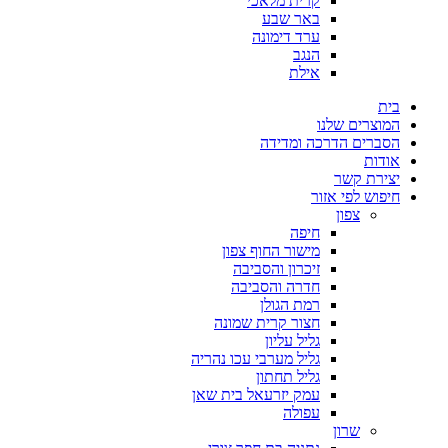
קרית מלאכי
באר שבע
ערד דימונה
הנגב
אילת
בית
המוצרים שלנו
הסברים הדרכה ומדידה
אודות
יצירת קשר
חיפוש לפי אזור
צפון
חיפה
מישור החוף צפון
זיכרון והסביבה
חדרה והסביבה
רמת הגולן
חצור קרית שמונה
גליל עליון
גליל מערבי עכו נהריה
גליל תחתון
עמק יזרעאל בית שאן
עפולה
שרון