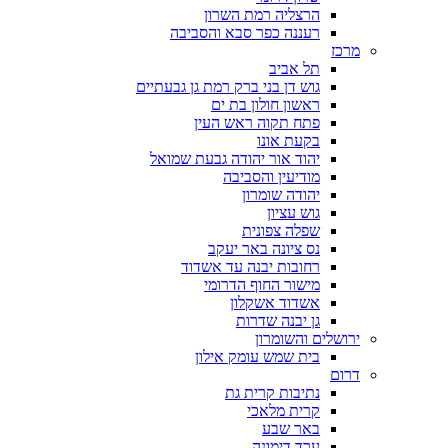
הרצליה רמת השרון
רעננה כפר סבא והסביבה
מרכז
תל אביב
גוש דן בני ברק רמת גן גבעתיים
ראשון חולון בת ים
פתח תקוה ראש העין
בקעת אונו
יהוד אור יהודה גבעת שמואל
מודיעין והסביבה
יהודה שומרון
גוש עציון
שפלה צפונית
נס ציונה באר יעקב
רחובות יבנה עד אשדוד
מישור החוף הדרומי
אשדוד אשקלון
גן יבנה שדרות
ירושלים והשומרון
בית שמש עומק אילון
דרום
נתיבות קרית גת
קרית מלאכי
באר שבע
ערד דימונה