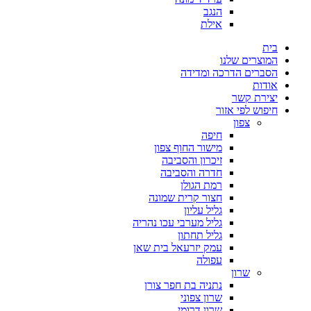
הנגב
אילת
בית
המוצרים שלנו
הסברים הדרכה ומדידה
אודות
יצירת קשר
חיפוש לפי אזור
צפון
חיפה
מישור החוף צפון
זיכרון והסביבה
חדרה והסביבה
רמת הגולן
חצור קרית שמונה
גליל עליון
גליל מערבי עכו נהריה
גליל תחתון
עמק יזרעאל בית שאן
עפולה
שרון
נתניה בת חפר צורן
שרון צפוני
שרון דרומי