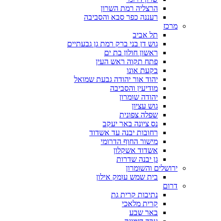
הרצליה רמת השרון
רעננה כפר סבא והסביבה
מרכז
תל אביב
גוש דן בני ברק רמת גן גבעתיים
ראשון חולון בת ים
פתח תקוה ראש העין
בקעת אונו
יהוד אור יהודה גבעת שמואל
מודיעין והסביבה
יהודה שומרון
גוש עציון
שפלה צפונית
נס ציונה באר יעקב
רחובות יבנה עד אשדוד
מישור החוף הדרומי
אשדוד אשקלון
גן יבנה שדרות
ירושלים והשומרון
בית שמש עומק אילון
דרום
נתיבות קרית גת
קרית מלאכי
באר שבע