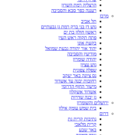
הרצליה רמת השרון
רעננה כפר סבא והסביבה
מרכז
תל אביב
גוש דן בני ברק רמת גן גבעתיים
ראשון חולון בת ים
פתח תקוה ראש העין
בקעת אונו
יהוד אור יהודה גבעת שמואל
מודיעין והסביבה
יהודה שומרון
גוש עציון
שפלה צפונית
נס ציונה באר יעקב
רחובות יבנה עד אשדוד
מישור החוף הדרומי
אשדוד אשקלון
גן יבנה שדרות
ירושלים והשומרון
בית שמש עומק אילון
דרום
נתיבות קרית גת
קרית מלאכי
באר שבע