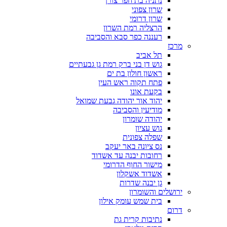
נתניה בת חפר צורן
שרון צפוני
שרון דרומי
הרצליה רמת השרון
רעננה כפר סבא והסביבה
מרכז
תל אביב
גוש דן בני ברק רמת גן גבעתיים
ראשון חולון בת ים
פתח תקוה ראש העין
בקעת אונו
יהוד אור יהודה גבעת שמואל
מודיעין והסביבה
יהודה שומרון
גוש עציון
שפלה צפונית
נס ציונה באר יעקב
רחובות יבנה עד אשדוד
מישור החוף הדרומי
אשדוד אשקלון
גן יבנה שדרות
ירושלים והשומרון
בית שמש עומק אילון
דרום
נתיבות קרית גת