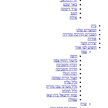
קרית מלאכי
באר שבע
ערד דימונה
הנגב
אילת
בית
המוצרים שלנו
הסברים הדרכה ומדידה
אודות
יצירת קשר
חיפוש לפי אזור
צפון
חיפה
מישור החוף צפון
זיכרון והסביבה
חדרה והסביבה
רמת הגולן
חצור קרית שמונה
גליל עליון
גליל מערבי עכו נהריה
גליל תחתון
עמק יזרעאל בית שאן
עפולה
שרון