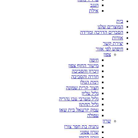
הנגב
אילת
בית
המוצרים שלנו
הסברים הדרכה ומדידה
אודות
יצירת קשר
חיפוש לפי אזור
צפון
חיפה
מישור החוף צפון
זיכרון והסביבה
חדרה והסביבה
רמת הגולן
חצור קרית שמונה
גליל עליון
גליל מערבי עכו נהריה
גליל תחתון
עמק יזרעאל בית שאן
עפולה
שרון
נתניה בת חפר צורן
שרון צפוני
שרון דרומי