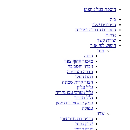
דלג
הוספת בעל מקצוע
לתוכן
בית
המוצרים שלנו
הסברים הדרכה ומדידה
אודות
יצירת קשר
חיפוש לפי אזור
צפון
חיפה
מישור החוף צפון
זיכרון והסביבה
חדרה והסביבה
רמת הגולן
חצור קרית שמונה
גליל עליון
גליל מערבי עכו נהריה
גליל תחתון
עמק יזרעאל בית שאן
עפולה
שרון
נתניה בת חפר צורן
שרון צפוני
שרון דרומי