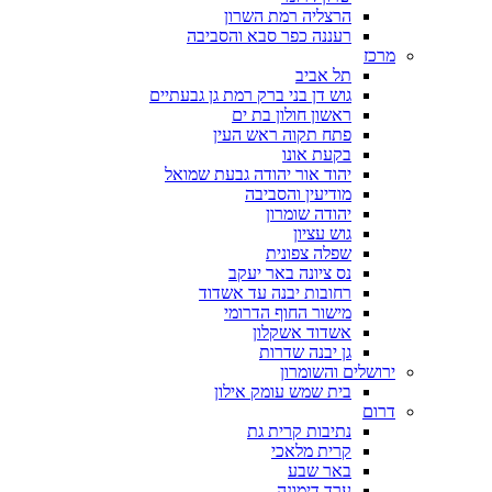
הרצליה רמת השרון
רעננה כפר סבא והסביבה
מרכז
תל אביב
גוש דן בני ברק רמת גן גבעתיים
ראשון חולון בת ים
פתח תקוה ראש העין
בקעת אונו
יהוד אור יהודה גבעת שמואל
מודיעין והסביבה
יהודה שומרון
גוש עציון
שפלה צפונית
נס ציונה באר יעקב
רחובות יבנה עד אשדוד
מישור החוף הדרומי
אשדוד אשקלון
גן יבנה שדרות
ירושלים והשומרון
בית שמש עומק אילון
דרום
נתיבות קרית גת
קרית מלאכי
באר שבע
ערד דימונה