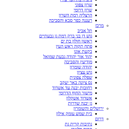
שרון צפוני
שרון דרומי
הרצליה רמת השרון
רעננה כפר סבא והסביבה
מרכז
תל אביב
גוש דן בני ברק רמת גן גבעתיים
ראשון חולון בת ים
פתח תקוה ראש העין
בקעת אונו
יהוד אור יהודה גבעת שמואל
מודיעין והסביבה
יהודה שומרון
גוש עציון
שפלה צפונית
נס ציונה באר יעקב
רחובות יבנה עד אשדוד
מישור החוף הדרומי
אשדוד אשקלון
גן יבנה שדרות
ירושלים והשומרון
בית שמש עומק אילון
דרום
נתיבות קרית גת