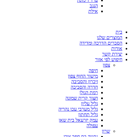
ערד דימונה
הנגב
אילת
בית
המוצרים שלנו
הסברים הדרכה ומדידה
אודות
יצירת קשר
חיפוש לפי אזור
צפון
חיפה
מישור החוף צפון
זיכרון והסביבה
חדרה והסביבה
רמת הגולן
חצור קרית שמונה
גליל עליון
גליל מערבי עכו נהריה
גליל תחתון
עמק יזרעאל בית שאן
עפולה
שרון
נתניה בת חפר צורן