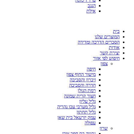
ערד דימונה
הנגב
אילת
בית
המוצרים שלנו
הסברים הדרכה ומדידה
אודות
יצירת קשר
חיפוש לפי אזור
צפון
חיפה
מישור החוף צפון
זיכרון והסביבה
חדרה והסביבה
רמת הגולן
חצור קרית שמונה
גליל עליון
גליל מערבי עכו נהריה
גליל תחתון
עמק יזרעאל בית שאן
עפולה
שרון
נתניה בת חפר צורן