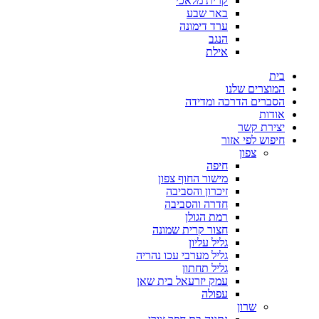
קרית מלאכי
באר שבע
ערד דימונה
הנגב
אילת
בית
המוצרים שלנו
הסברים הדרכה ומדידה
אודות
יצירת קשר
חיפוש לפי אזור
צפון
חיפה
מישור החוף צפון
זיכרון והסביבה
חדרה והסביבה
רמת הגולן
חצור קרית שמונה
גליל עליון
גליל מערבי עכו נהריה
גליל תחתון
עמק יזרעאל בית שאן
עפולה
שרון