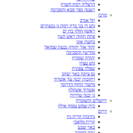
הרצליה רמת השרון
רעננה כפר סבא והסביבה
מרכז
תל אביב
גוש דן בני ברק רמת גן גבעתיים
ראשון חולון בת ים
פתח תקוה ראש העין
בקעת אונו
יהוד אור יהודה גבעת שמואל
מודיעין והסביבה
יהודה שומרון
גוש עציון
שפלה צפונית
נס ציונה באר יעקב
רחובות יבנה עד אשדוד
מישור החוף הדרומי
אשדוד אשקלון
גן יבנה שדרות
ירושלים והשומרון
בית שמש עומק אילון
דרום
נתיבות קרית גת
קרית מלאכי
באר שבע
ערד דימונה