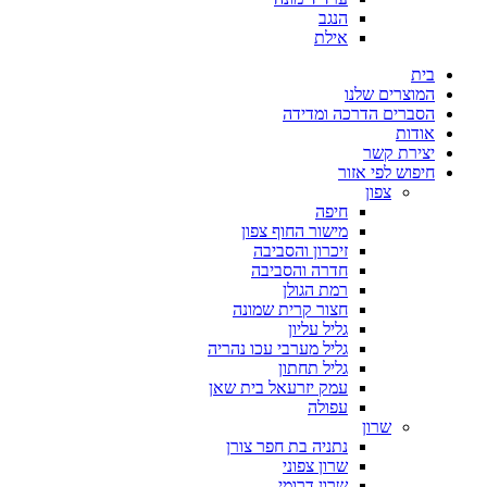
הנגב
אילת
בית
המוצרים שלנו
הסברים הדרכה ומדידה
אודות
יצירת קשר
חיפוש לפי אזור
צפון
חיפה
מישור החוף צפון
זיכרון והסביבה
חדרה והסביבה
רמת הגולן
חצור קרית שמונה
גליל עליון
גליל מערבי עכו נהריה
גליל תחתון
עמק יזרעאל בית שאן
עפולה
שרון
נתניה בת חפר צורן
שרון צפוני
שרון דרומי