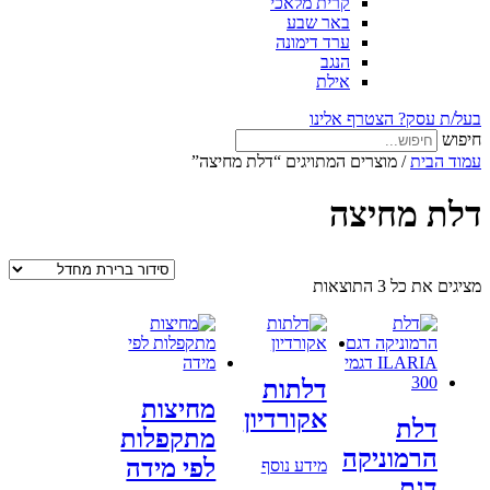
קרית מלאכי
באר שבע
ערד דימונה
הנגב
אילת
בעל/ת עסק? הצטרף אלינו
חיפוש
עמוד הבית
/ מוצרים המתויגים “דלת מחיצה”
דלת מחיצה
מציגים את כל ⁦3⁩ התוצאות
דלתות
מחיצות
אקורדיון
דלת
מתקפלות
הרמוניקה
לפי מידה
מידע נוסף
דגם