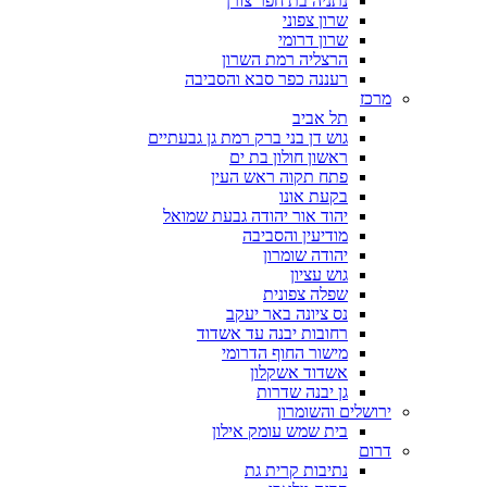
נתניה בת חפר צורן
שרון צפוני
שרון דרומי
הרצליה רמת השרון
רעננה כפר סבא והסביבה
מרכז
תל אביב
גוש דן בני ברק רמת גן גבעתיים
ראשון חולון בת ים
פתח תקוה ראש העין
בקעת אונו
יהוד אור יהודה גבעת שמואל
מודיעין והסביבה
יהודה שומרון
גוש עציון
שפלה צפונית
נס ציונה באר יעקב
רחובות יבנה עד אשדוד
מישור החוף הדרומי
אשדוד אשקלון
גן יבנה שדרות
ירושלים והשומרון
בית שמש עומק אילון
דרום
נתיבות קרית גת