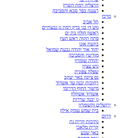
הרצליה רמת השרון
רעננה כפר סבא והסביבה
מרכז
תל אביב
גוש דן בני ברק רמת גן גבעתיים
ראשון חולון בת ים
פתח תקוה ראש העין
בקעת אונו
יהוד אור יהודה גבעת שמואל
מודיעין והסביבה
יהודה שומרון
גוש עציון
שפלה צפונית
נס ציונה באר יעקב
רחובות יבנה עד אשדוד
מישור החוף הדרומי
אשדוד אשקלון
גן יבנה שדרות
ירושלים והשומרון
בית שמש עומק אילון
דרום
נתיבות קרית גת
קרית מלאכי
באר שבע