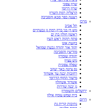
שרון צפוני
שרון דרומי
הרצליה רמת השרון
רעננה כפר סבא והסביבה
מרכז
תל אביב
גוש דן בני ברק רמת גן גבעתיים
ראשון חולון בת ים
פתח תקוה ראש העין
בקעת אונו
יהוד אור יהודה גבעת שמואל
מודיעין והסביבה
יהודה שומרון
גוש עציון
שפלה צפונית
נס ציונה באר יעקב
רחובות יבנה עד אשדוד
מישור החוף הדרומי
אשדוד אשקלון
גן יבנה שדרות
ירושלים והשומרון
בית שמש עומק אילון
דרום
נתיבות קרית גת