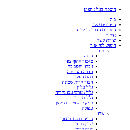
דלג
הוספת בעל מקצוע
לתוכן
בית
המוצרים שלנו
הסברים הדרכה ומדידה
אודות
יצירת קשר
חיפוש לפי אזור
צפון
חיפה
מישור החוף צפון
זיכרון והסביבה
חדרה והסביבה
רמת הגולן
חצור קרית שמונה
גליל עליון
גליל מערבי עכו נהריה
גליל תחתון
עמק יזרעאל בית שאן
עפולה
שרון
נתניה בת חפר צורן
שרון צפוני
שרון דרומי