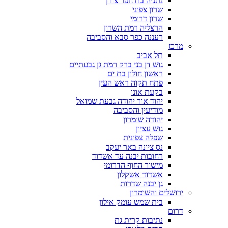
נתניה בת חפר צורן
שרון צפוני
שרון דרומי
הרצליה רמת השרון
רעננה כפר סבא והסביבה
מרכז
תל אביב
גוש דן בני ברק רמת גן גבעתיים
ראשון חולון בת ים
פתח תקוה ראש העין
בקעת אונו
יהוד אור יהודה גבעת שמואל
מודיעין והסביבה
יהודה שומרון
גוש עציון
שפלה צפונית
נס ציונה באר יעקב
רחובות יבנה עד אשדוד
מישור החוף הדרומי
אשדוד אשקלון
גן יבנה שדרות
ירושלים והשומרון
בית שמש עומק אילון
דרום
נתיבות קרית גת