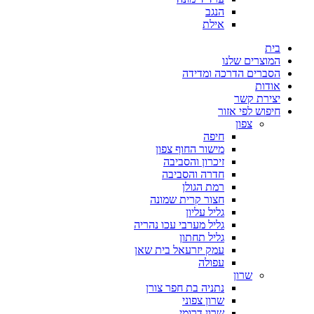
הנגב
אילת
בית
המוצרים שלנו
הסברים הדרכה ומדידה
אודות
יצירת קשר
חיפוש לפי אזור
צפון
חיפה
מישור החוף צפון
זיכרון והסביבה
חדרה והסביבה
רמת הגולן
חצור קרית שמונה
גליל עליון
גליל מערבי עכו נהריה
גליל תחתון
עמק יזרעאל בית שאן
עפולה
שרון
נתניה בת חפר צורן
שרון צפוני
שרון דרומי