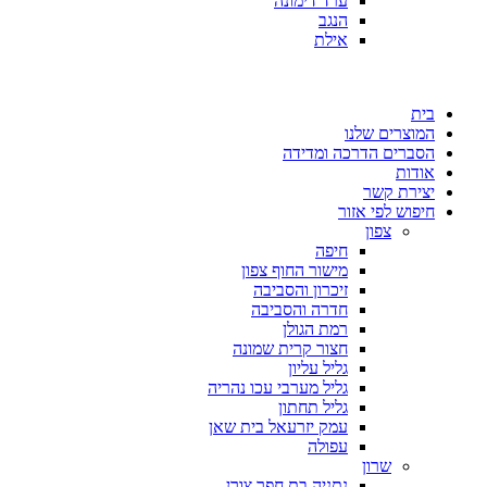
ערד דימונה
הנגב
אילת
בית
המוצרים שלנו
הסברים הדרכה ומדידה
אודות
יצירת קשר
חיפוש לפי אזור
צפון
חיפה
מישור החוף צפון
זיכרון והסביבה
חדרה והסביבה
רמת הגולן
חצור קרית שמונה
גליל עליון
גליל מערבי עכו נהריה
גליל תחתון
עמק יזרעאל בית שאן
עפולה
שרון
נתניה בת חפר צורן