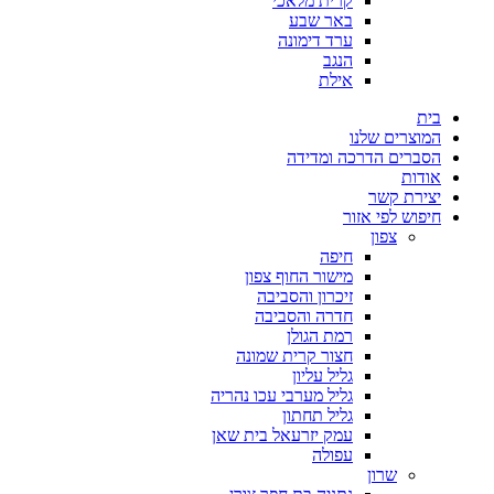
קרית מלאכי
באר שבע
ערד דימונה
הנגב
אילת
בית
המוצרים שלנו
הסברים הדרכה ומדידה
אודות
יצירת קשר
חיפוש לפי אזור
צפון
חיפה
מישור החוף צפון
זיכרון והסביבה
חדרה והסביבה
רמת הגולן
חצור קרית שמונה
גליל עליון
גליל מערבי עכו נהריה
גליל תחתון
עמק יזרעאל בית שאן
עפולה
שרון