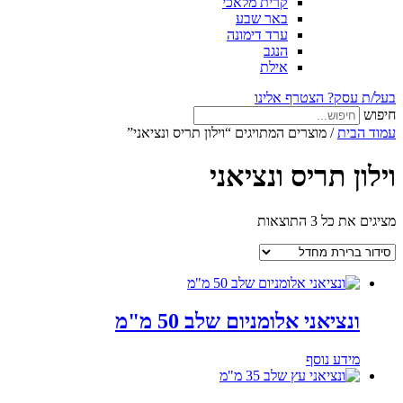
קרית מלאכי
באר שבע
ערד דימונה
הנגב
אילת
בעל/ת עסק? הצטרף אלינו
חיפוש
עמוד הבית
/ מוצרים המתויגים “וילון תריס ונציאני”
וילון תריס ונציאני
מציגים את כל ⁦3⁩ התוצאות
ונציאני אלומניום שלב 50 מ"מ
מידע נוסף