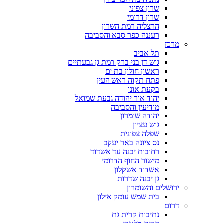
שרון צפוני
שרון דרומי
הרצליה רמת השרון
רעננה כפר סבא והסביבה
מרכז
תל אביב
גוש דן בני ברק רמת גן גבעתיים
ראשון חולון בת ים
פתח תקוה ראש העין
בקעת אונו
יהוד אור יהודה גבעת שמואל
מודיעין והסביבה
יהודה שומרון
גוש עציון
שפלה צפונית
נס ציונה באר יעקב
רחובות יבנה עד אשדוד
מישור החוף הדרומי
אשדוד אשקלון
גן יבנה שדרות
ירושלים והשומרון
בית שמש עומק אילון
דרום
נתיבות קרית גת