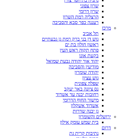
נתניה בת חפר צורן
שרון צפוני
שרון דרומי
הרצליה רמת השרון
רעננה כפר סבא והסביבה
מרכז
תל אביב
גוש דן בני ברק רמת גן גבעתיים
ראשון חולון בת ים
פתח תקוה ראש העין
בקעת אונו
יהוד אור יהודה גבעת שמואל
מודיעין והסביבה
יהודה שומרון
גוש עציון
שפלה צפונית
נס ציונה באר יעקב
רחובות יבנה עד אשדוד
מישור החוף הדרומי
אשדוד אשקלון
גן יבנה שדרות
ירושלים והשומרון
בית שמש עומק אילון
דרום
נתיבות קרית גת