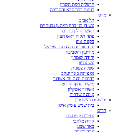
הרצליה רמת השרון
רעננה כפר סבא והסביבה
מרכז
תל אביב
גוש דן בני ברק רמת גן גבעתיים
ראשון חולון בת ים
פתח תקוה ראש העין
בקעת אונו
יהוד אור יהודה גבעת שמואל
מודיעין והסביבה
יהודה שומרון
גוש עציון
שפלה צפונית
נס ציונה באר יעקב
רחובות יבנה עד אשדוד
מישור החוף הדרומי
אשדוד אשקלון
גן יבנה שדרות
ירושלים והשומרון
בית שמש עומק אילון
דרום
נתיבות קרית גת
קרית מלאכי
באר שבע
ערד דימונה