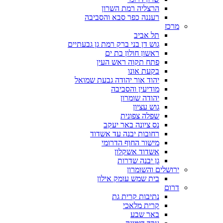
הרצליה רמת השרון
רעננה כפר סבא והסביבה
מרכז
תל אביב
גוש דן בני ברק רמת גן גבעתיים
ראשון חולון בת ים
פתח תקוה ראש העין
בקעת אונו
יהוד אור יהודה גבעת שמואל
מודיעין והסביבה
יהודה שומרון
גוש עציון
שפלה צפונית
נס ציונה באר יעקב
רחובות יבנה עד אשדוד
מישור החוף הדרומי
אשדוד אשקלון
גן יבנה שדרות
ירושלים והשומרון
בית שמש עומק אילון
דרום
נתיבות קרית גת
קרית מלאכי
באר שבע