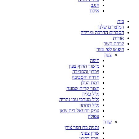
הנגב
אילת
בית
המוצרים שלנו
הסברים הדרכה ומדידה
אודות
יצירת קשר
חיפוש לפי אזור
צפון
חיפה
מישור החוף צפון
זיכרון והסביבה
חדרה והסביבה
רמת הגולן
חצור קרית שמונה
גליל עליון
גליל מערבי עכו נהריה
גליל תחתון
עמק יזרעאל בית שאן
עפולה
שרון
נתניה בת חפר צורן
שרון צפוני
שרון דרומי