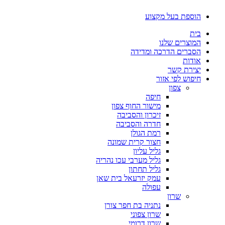
דלג
הוספת בעל מקצוע
לתוכן
בית
המוצרים שלנו
הסברים הדרכה ומדידה
אודות
יצירת קשר
חיפוש לפי אזור
צפון
חיפה
מישור החוף צפון
זיכרון והסביבה
חדרה והסביבה
רמת הגולן
חצור קרית שמונה
גליל עליון
גליל מערבי עכו נהריה
גליל תחתון
עמק יזרעאל בית שאן
עפולה
שרון
נתניה בת חפר צורן
שרון צפוני
שרון דרומי