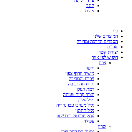
ערד דימונה
הנגב
אילת
בית
המוצרים שלנו
הסברים הדרכה ומדידה
אודות
יצירת קשר
חיפוש לפי אזור
צפון
חיפה
מישור החוף צפון
זיכרון והסביבה
חדרה והסביבה
רמת הגולן
חצור קרית שמונה
גליל עליון
גליל מערבי עכו נהריה
גליל תחתון
עמק יזרעאל בית שאן
עפולה
שרון
נתניה בת חפר צורן