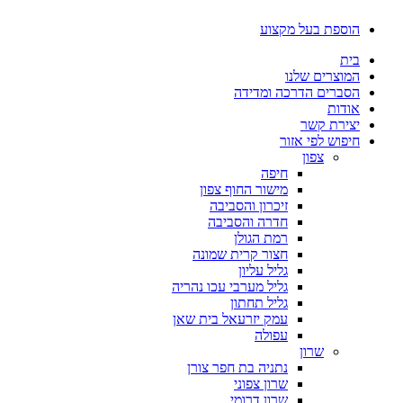
דלג
הוספת בעל מקצוע
לתוכן
בית
המוצרים שלנו
הסברים הדרכה ומדידה
אודות
יצירת קשר
חיפוש לפי אזור
צפון
חיפה
מישור החוף צפון
זיכרון והסביבה
חדרה והסביבה
רמת הגולן
חצור קרית שמונה
גליל עליון
גליל מערבי עכו נהריה
גליל תחתון
עמק יזרעאל בית שאן
עפולה
שרון
נתניה בת חפר צורן
שרון צפוני
שרון דרומי