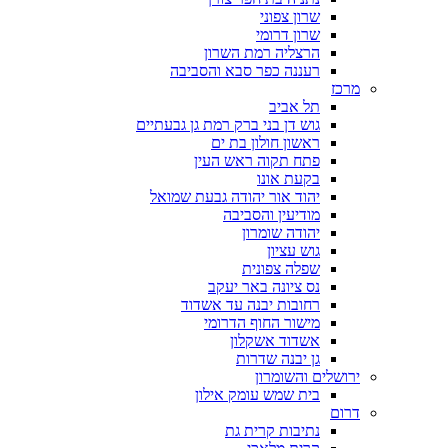
שרון צפוני
שרון דרומי
הרצליה רמת השרון
רעננה כפר סבא והסביבה
מרכז
תל אביב
גוש דן בני ברק רמת גן גבעתיים
ראשון חולון בת ים
פתח תקוה ראש העין
בקעת אונו
יהוד אור יהודה גבעת שמואל
מודיעין והסביבה
יהודה שומרון
גוש עציון
שפלה צפונית
נס ציונה באר יעקב
רחובות יבנה עד אשדוד
מישור החוף הדרומי
אשדוד אשקלון
גן יבנה שדרות
ירושלים והשומרון
בית שמש עומק אילון
דרום
נתיבות קרית גת