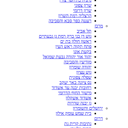
נתניה בת חפר צורן
שרון צפוני
שרון דרומי
הרצליה רמת השרון
רעננה כפר סבא והסביבה
מרכז
תל אביב
גוש דן בני ברק רמת גן גבעתיים
ראשון חולון בת ים
פתח תקוה ראש העין
בקעת אונו
יהוד אור יהודה גבעת שמואל
מודיעין והסביבה
יהודה שומרון
גוש עציון
שפלה צפונית
נס ציונה באר יעקב
רחובות יבנה עד אשדוד
מישור החוף הדרומי
אשדוד אשקלון
גן יבנה שדרות
ירושלים והשומרון
בית שמש עומק אילון
דרום
נתיבות קרית גת