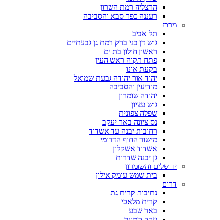
הרצליה רמת השרון
רעננה כפר סבא והסביבה
מרכז
תל אביב
גוש דן בני ברק רמת גן גבעתיים
ראשון חולון בת ים
פתח תקוה ראש העין
בקעת אונו
יהוד אור יהודה גבעת שמואל
מודיעין והסביבה
יהודה שומרון
גוש עציון
שפלה צפונית
נס ציונה באר יעקב
רחובות יבנה עד אשדוד
מישור החוף הדרומי
אשדוד אשקלון
גן יבנה שדרות
ירושלים והשומרון
בית שמש עומק אילון
דרום
נתיבות קרית גת
קרית מלאכי
באר שבע
ערד דימונה