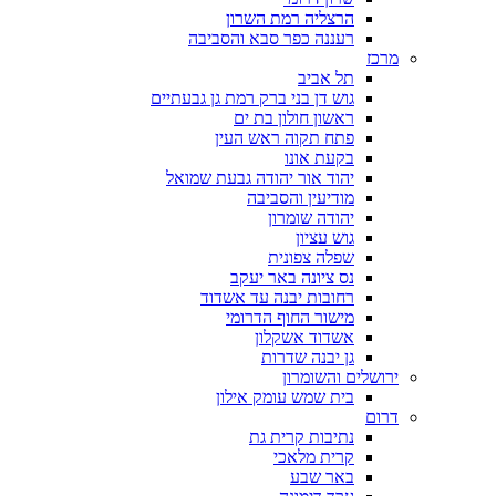
הרצליה רמת השרון
רעננה כפר סבא והסביבה
מרכז
תל אביב
גוש דן בני ברק רמת גן גבעתיים
ראשון חולון בת ים
פתח תקוה ראש העין
בקעת אונו
יהוד אור יהודה גבעת שמואל
מודיעין והסביבה
יהודה שומרון
גוש עציון
שפלה צפונית
נס ציונה באר יעקב
רחובות יבנה עד אשדוד
מישור החוף הדרומי
אשדוד אשקלון
גן יבנה שדרות
ירושלים והשומרון
בית שמש עומק אילון
דרום
נתיבות קרית גת
קרית מלאכי
באר שבע