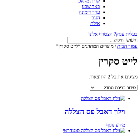
קרית מלאכי
באר שבע
ערד דימונה
הנגב
אילת
בעל/ת עסק? הצטרף אלינו
חיפוש
עמוד הבית
/ מוצרים המתויגים “לייט סקרין”
לייט סקרין
מציגים את כל ⁦2⁩ התוצאות
וילון דאבל פס הצללה
מידע נוסף