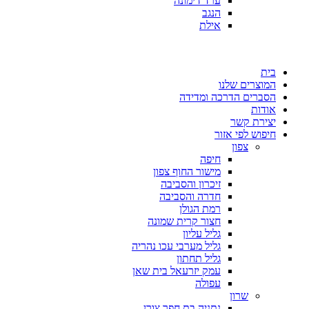
ערד דימונה
הנגב
אילת
בית
המוצרים שלנו
הסברים הדרכה ומדידה
אודות
יצירת קשר
חיפוש לפי אזור
צפון
חיפה
מישור החוף צפון
זיכרון והסביבה
חדרה והסביבה
רמת הגולן
חצור קרית שמונה
גליל עליון
גליל מערבי עכו נהריה
גליל תחתון
עמק יזרעאל בית שאן
עפולה
שרון
נתניה בת חפר צורן