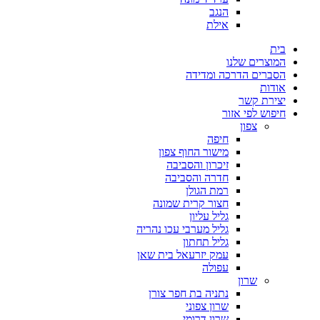
הנגב
אילת
בית
המוצרים שלנו
הסברים הדרכה ומדידה
אודות
יצירת קשר
חיפוש לפי אזור
צפון
חיפה
מישור החוף צפון
זיכרון והסביבה
חדרה והסביבה
רמת הגולן
חצור קרית שמונה
גליל עליון
גליל מערבי עכו נהריה
גליל תחתון
עמק יזרעאל בית שאן
עפולה
שרון
נתניה בת חפר צורן
שרון צפוני
שרון דרומי