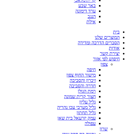
קרית מלאכי
באר שבע
ערד דימונה
הנגב
אילת
בית
המוצרים שלנו
הסברים הדרכה ומדידה
אודות
יצירת קשר
חיפוש לפי אזור
צפון
חיפה
מישור החוף צפון
זיכרון והסביבה
חדרה והסביבה
רמת הגולן
חצור קרית שמונה
גליל עליון
גליל מערבי עכו נהריה
גליל תחתון
עמק יזרעאל בית שאן
עפולה
שרון