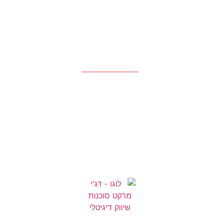
המאמרים שלנו
יצירת קשר
הקטגוריות שלנו
דלתות
הצללה
וילונות בד
טפטים
מקלחונים