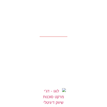
המאמרים שלנו
יצירת קשר
הקטגוריות שלנו
דלתות
הצללה
וילונות בד
טפטים
מקלחונים