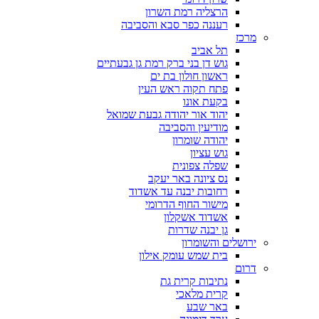
הרצליה רמת השרון
רעננה כפר סבא והסביבה
מרכז
תל אביב
גוש דן בני ברק רמת גן גבעתיים
ראשון חולון בת ים
פתח תקוה ראש העין
בקעת אונו
יהוד אור יהודה גבעת שמואל
מודיעין והסביבה
יהודה שומרון
גוש עציון
שפלה צפונית
נס ציונה באר יעקב
רחובות יבנה עד אשדוד
מישור החוף הדרומי
אשדוד אשקלון
גן יבנה שדרות
ירושלים והשומרון
בית שמש עומק אילון
דרום
נתיבות קרית גת
קרית מלאכי
באר שבע