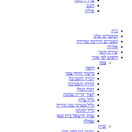
ערד דימונה
הנגב
אילת
בית
המוצרים שלנו
הסברים הדרכה ומדידה
אודות
יצירת קשר
חיפוש לפי אזור
צפון
חיפה
מישור החוף צפון
זיכרון והסביבה
חדרה והסביבה
רמת הגולן
חצור קרית שמונה
גליל עליון
גליל מערבי עכו נהריה
גליל תחתון
עמק יזרעאל בית שאן
עפולה
שרון
נתניה בת חפר צורן