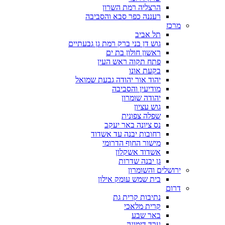
הרצליה רמת השרון
רעננה כפר סבא והסביבה
מרכז
תל אביב
גוש דן בני ברק רמת גן גבעתיים
ראשון חולון בת ים
פתח תקוה ראש העין
בקעת אונו
יהוד אור יהודה גבעת שמואל
מודיעין והסביבה
יהודה שומרון
גוש עציון
שפלה צפונית
נס ציונה באר יעקב
רחובות יבנה עד אשדוד
מישור החוף הדרומי
אשדוד אשקלון
גן יבנה שדרות
ירושלים והשומרון
בית שמש עומק אילון
דרום
נתיבות קרית גת
קרית מלאכי
באר שבע
ערד דימונה