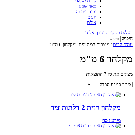
קרית מלאכי
באר שבע
ערד דימונה
הנגב
אילת
בעל/ת עסק? הצטרף אלינו
חיפוש
עמוד הבית
/ מוצרים המתויגים “מקלחון 6 מ"מ”
מקלחון 6 מ"מ
מציגים את כל ⁦7⁩ התוצאות
מקלחון חזית 2 דלתות ציר
מידע נוסף