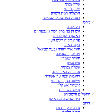
שרון צפוני
שרון דרומי
הרצליה רמת השרון
רעננה כפר סבא והסביבה
מרכז
תל אביב
גוש דן בני ברק רמת גן גבעתיים
ראשון חולון בת ים
פתח תקוה ראש העין
בקעת אונו
יהוד אור יהודה גבעת שמואל
מודיעין והסביבה
יהודה שומרון
גוש עציון
שפלה צפונית
נס ציונה באר יעקב
רחובות יבנה עד אשדוד
מישור החוף הדרומי
אשדוד אשקלון
גן יבנה שדרות
ירושלים והשומרון
בית שמש עומק אילון
דרום
נתיבות קרית גת