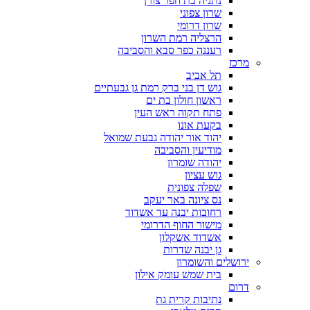
נתניה בת חפר צורן
שרון צפוני
שרון דרומי
הרצליה רמת השרון
רעננה כפר סבא והסביבה
מרכז
תל אביב
גוש דן בני ברק רמת גן גבעתיים
ראשון חולון בת ים
פתח תקוה ראש העין
בקעת אונו
יהוד אור יהודה גבעת שמואל
מודיעין והסביבה
יהודה שומרון
גוש עציון
שפלה צפונית
נס ציונה באר יעקב
רחובות יבנה עד אשדוד
מישור החוף הדרומי
אשדוד אשקלון
גן יבנה שדרות
ירושלים והשומרון
בית שמש עומק אילון
דרום
נתיבות קרית גת