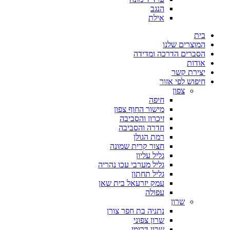
הנגב
אילת
בית
המוצרים שלנו
הסברים הדרכה ומדידה
אודות
יצירת קשר
חיפוש לפי אזור
צפון
חיפה
מישור החוף צפון
זיכרון והסביבה
חדרה והסביבה
רמת הגולן
חצור קרית שמונה
גליל עליון
גליל מערבי עכו נהריה
גליל תחתון
עמק יזרעאל בית שאן
עפולה
שרון
נתניה בת חפר צורן
שרון צפוני
שרון דרומי