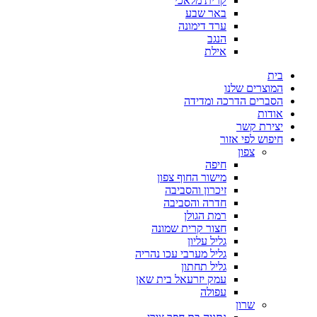
קרית מלאכי
באר שבע
ערד דימונה
הנגב
אילת
בית
המוצרים שלנו
הסברים הדרכה ומדידה
אודות
יצירת קשר
חיפוש לפי אזור
צפון
חיפה
מישור החוף צפון
זיכרון והסביבה
חדרה והסביבה
רמת הגולן
חצור קרית שמונה
גליל עליון
גליל מערבי עכו נהריה
גליל תחתון
עמק יזרעאל בית שאן
עפולה
שרון