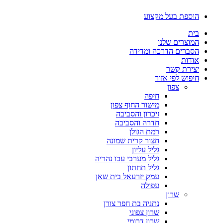
דלג
הוספת בעל מקצוע
לתוכן
בית
המוצרים שלנו
הסברים הדרכה ומדידה
אודות
יצירת קשר
חיפוש לפי אזור
צפון
חיפה
מישור החוף צפון
זיכרון והסביבה
חדרה והסביבה
רמת הגולן
חצור קרית שמונה
גליל עליון
גליל מערבי עכו נהריה
גליל תחתון
עמק יזרעאל בית שאן
עפולה
שרון
נתניה בת חפר צורן
שרון צפוני
שרון דרומי